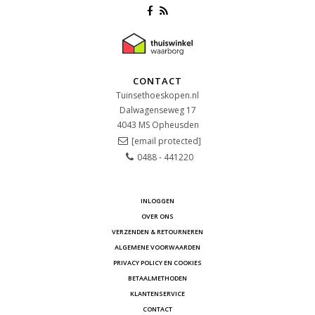
CONTACT
Tuinsethoeskopen.nl
Dalwagenseweg 17
4043 MS
Opheusden
[email protected]
0488 - 441220
INLOGGEN
OVER ONS
VERZENDEN & RETOURNEREN
ALGEMENE VOORWAARDEN
PRIVACY POLICY EN COOKIES
BETAALMETHODEN
KLANTENSERVICE
CONTACT