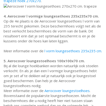
trapeze hoek 270x270
.
4. Aerocover l vormige loungesethoes 235x235x70 cm.
Op de 4e plaats is de Aerocover loungesethoes l vorm van
235 terecht gekomen. Deze beschermhoes volgt net als de
best verkocht beschermhoes de vorm van de bank. Dit
resulteert erin dat je set optimaal beschermt is en je de
kussens onder de hoes kan laten liggen.
Meer informatie over de
l vorm loungesethoes 235x235 cm.
5. Aerocover loungestoelhoes 100x100x70 cm.
Bij al die lounge hoekbanken worden natuurlijk ook stoelen
verkocht. En als je dan een l vormige loungesethoes hebt
om je set af te dekken wil je natuurlijk ook je loungestoel
goed beschermen. Dan heb je de Aerocover
loungestoelhoes nodig.
Meer informatie over de
Aerocover loungestoelhoes
.
Bovenstaand de populairste loungesethoezen. Mocht de
beschermhoes die u nodig heeft hier niet tussen staan
bekijk ons complete aanbod dan op de volgende link. ->