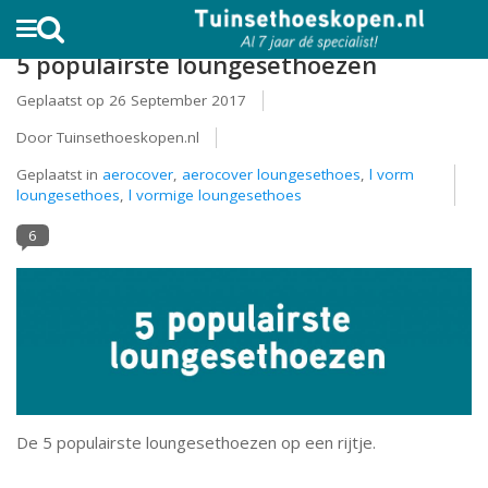
AL MEER DAN 10.000 TEVREDEN KLANTEN
5 populairste loungesethoezen
Geplaatst op
26 September 2017
Door Tuinsethoeskopen.nl
Geplaatst in
aerocover
,
aerocover loungesethoes
,
l vorm
loungesethoes
,
l vormige loungesethoes
6
De 5 populairste loungesethoezen op een rijtje.