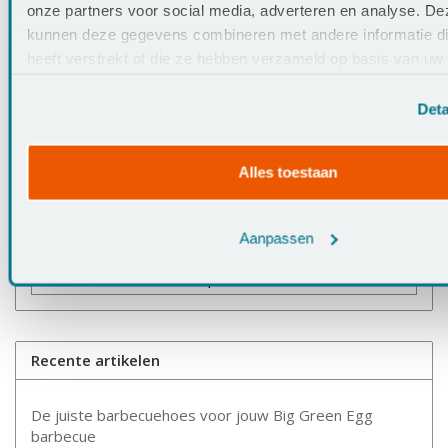
E-mail:
*
onze partners voor social media, adverteren en analyse. De
kunnen deze gegevens combineren met andere informatie di
heeft verstrekt of die ze hebben verzameld op basis van uw
* Uw e-mailadres wordt niet gepubliceerd.
hun services.
Deta
Opmerking:
*
Alles toestaan
* Verplichte velden
Aanpassen
Opslaan
Recente artikelen
De juiste barbecuehoes voor jouw Big Green Egg
barbecue