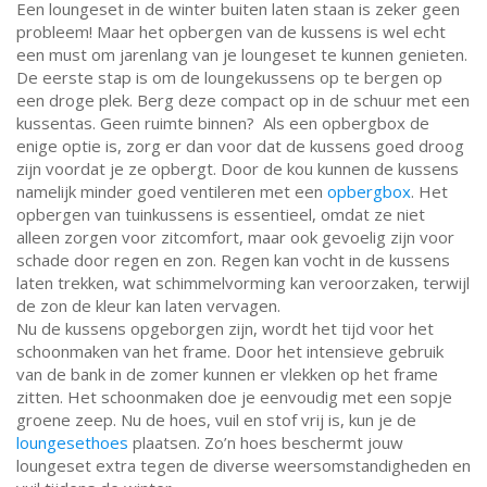
Een
loungeset in de winter buiten
laten staan is zeker geen
probleem! Maar het opbergen van de kussens is wel echt
een must om jarenlang van je loungeset te kunnen genieten.
De eerste stap is om de loungekussens op te bergen op
een droge plek. Berg deze compact op in de schuur met een
kussentas. Geen ruimte binnen? Als een opbergbox de
enige optie is, zorg er dan voor dat de kussens goed droog
zijn voordat je ze opbergt. Door de kou kunnen de kussens
namelijk minder goed ventileren met een
opbergbox
. Het
opbergen van tuinkussens is essentieel, omdat ze niet
alleen zorgen voor zitcomfort, maar ook gevoelig zijn voor
schade door regen en zon. Regen kan vocht in de kussens
laten trekken, wat schimmelvorming kan veroorzaken, terwijl
de zon de kleur kan laten vervagen.
Nu de kussens opgeborgen zijn, wordt het tijd voor het
schoonmaken van het frame. Door het intensieve gebruik
van de bank in de zomer kunnen er vlekken op het frame
zitten. Het schoonmaken doe je eenvoudig met een sopje
groene zeep. Nu de hoes, vuil en stof vrij is, kun je de
loungesethoes
plaatsen. Zo’n hoes beschermt jouw
loungeset extra tegen de diverse weersomstandigheden en