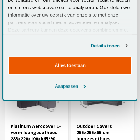
en om ons websiteverkeer te analyseren. Ook delen we
informatie over uw gebruik van onze site met onze
Platinum Aerocover L-
Outdoor Covers
partners voor social media, adverteren en analyse.
vorm loungesethoes
230x280x80 cm
Deze partners kunnen deze gegevens combineren met
305x255x100xh65/90
loungesethoes L-
andere informatie die u aan ze heeft verstrekt of die ze
cm. - Rechts
vormige - LINKS
Op voorraad
Op voorraad
hebben verzameld op basis van uw gebruik van hun
Details tonen
€129,95
services.
€78,95
Alles toestaan
Aanpassen
Platinum Aerocover L-
Outdoor Covers
vorm loungesethoes
255x255x65 cm
285x220x100xh65/90
loungesethoes