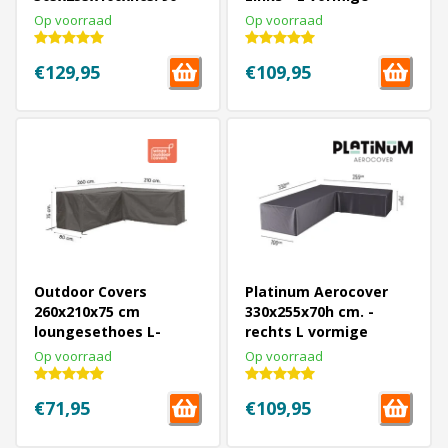
cm. - Links
loungesethoes
Op voorraad
Op voorraad
€129,95
€109,95
Outdoor Covers
Platinum Aerocover
260x210x75 cm
330x255x70h cm. -
loungesethoes L-
rechts L vormige
vormige - RECHTS
loungesethoes
Op voorraad
Op voorraad
€71,95
€109,95