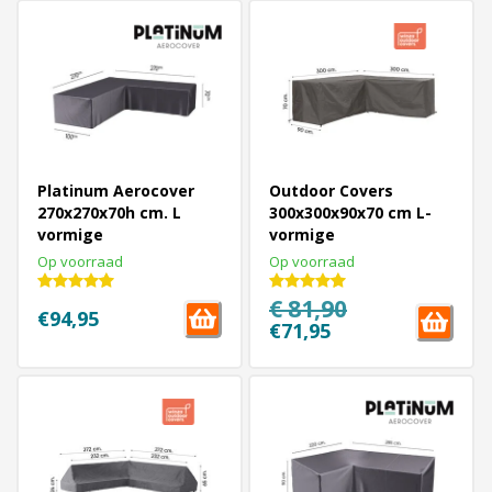
Platinum Aerocover
Outdoor Covers
270x270x70h cm. L
300x300x90x70 cm L-
vormige
vormige
loungesethoes
loungesethoes
Op voorraad
Op voorraad
€ 81,90
€94,95
€71,95