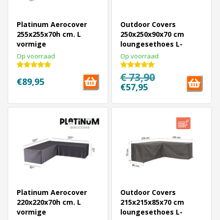
Platinum Aerocover
Outdoor Covers
255x255x70h cm. L
250x250x90x70 cm
vormige
loungesethoes L-
loungesethoes
vormige
Op voorraad
Op voorraad
€ 73,90
€89,95
€57,95
Platinum Aerocover
Outdoor Covers
220x220x70h cm. L
215x215x85x70 cm
vormige
loungesethoes L-