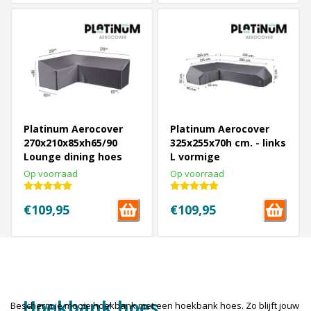
Platinum Aerocover
Platinum Aerocover
270x210x85xh65/90
325x255x70h cm. - links
Lounge dining hoes
L vormige
LINKS
loungesethoes
Op voorraad
Op voorraad
€109,95
€109,95
1
2
Volgende Vorige
Hoekbank hoes
Bescherm je mooie hoekbank met een hoekbank hoes. Zo blijft jouw