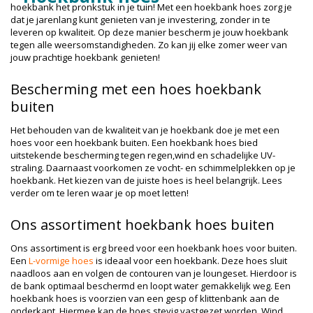
hoekbank het pronkstuk in je tuin! Met een hoekbank hoes zorg je
dat je jarenlang kunt genieten van je investering, zonder in te
leveren op kwaliteit. Op deze manier bescherm je jouw hoekbank
tegen alle weersomstandigheden. Zo kan jij elke zomer weer van
jouw prachtige hoekbank genieten!
Bescherming met een hoes hoekbank
buiten
Het behouden van de kwaliteit van je hoekbank doe je met een
hoes voor een hoekbank buiten. Een hoekbank hoes bied
uitstekende bescherming tegen regen,wind en schadelijke UV-
straling. Daarnaast voorkomen ze vocht- en schimmelplekken op je
hoekbank. Het kiezen van de juiste hoes is heel belangrijk. Lees
verder om te leren waar je op moet letten!
Ons assortiment hoekbank hoes buiten
Ons assortiment is erg breed voor een hoekbank hoes voor buiten.
Een
L-vormige hoes
is ideaal voor een hoekbank. Deze hoes sluit
naadloos aan en volgen de contouren van je loungeset. Hierdoor is
de bank optimaal beschermd en loopt water gemakkelijk weg. Een
hoekbank hoes is voorzien van een gesp of klittenbank aan de
onderkant. Hiermee kan de hoes stevig vastgezet worden. Wind