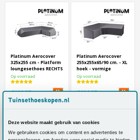
Platinum Aerocover
Platinum Aerocover
325x255 cm - Platform
255x255x65/90 cm. - XL
loungesethoes RECHTS
hoek - vormige
loungesethoes
Op voorraad
Op voorraad
€109,95
€104,95
Deze website maakt gebruik van cookies
We gebruiken cookies om content en advertenties te
personaliseren, om functies voor social media te bieden