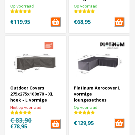
cm. - Rechts
platform L-vormige
Op voorraad
Op voorraad
€119,95
€68,95
Outdoor Covers
Platinum Aerocover L
275x275x100x70 - XL
vormige
hoek - L vormige
loungesethoes
loungesethoes
370x370x70h cm.
Niet op voorraad
Op voorraad
€ 83,90
€129,95
€78,95