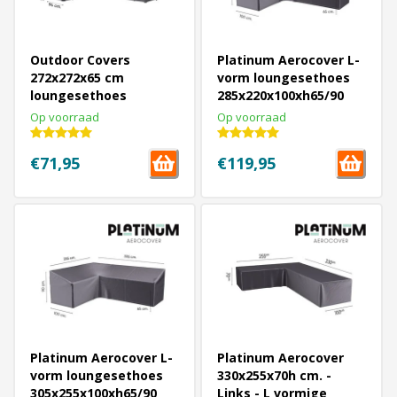
Outdoor Covers
Platinum Aerocover L-
272x272x65 cm
vorm loungesethoes
loungesethoes
285x220x100xh65/90
platformL-vormige
cm. - Links
Op voorraad
Op voorraad
€71,95
€119,95
Platinum Aerocover L-
Platinum Aerocover
vorm loungesethoes
330x255x70h cm. -
305x255x100xh65/90
Links - L vormige