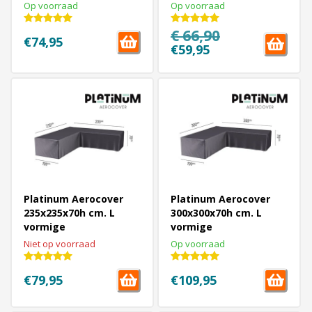
loungesethoes
vormige
Op voorraad
Op voorraad
€ 66,90
€74,95
€59,95
Platinum Aerocover
Platinum Aerocover
235x235x70h cm. L
300x300x70h cm. L
vormige
vormige
loungesethoes
loungesethoes
Niet op voorraad
Op voorraad
€79,95
€109,95