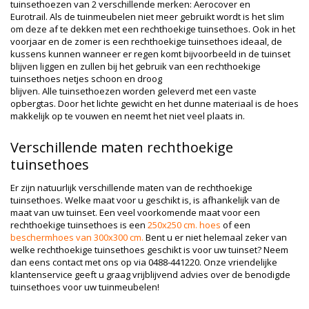
tuinsethoezen van 2 verschillende merken: Aerocover en
Eurotrail. Als de tuinmeubelen niet meer gebruikt wordt is het slim
om deze af te dekken met een rechthoekige tuinsethoes. Ook in het
voorjaar en de zomer is een rechthoekige tuinsethoes ideaal, de
kussens kunnen wanneer er regen komt bijvoorbeeld in de tuinset
blijven liggen en zullen bij het gebruik van een rechthoekige
tuinsethoes netjes schoon en droog
blijven. Alle tuinsethoezen worden geleverd met een vaste
opbergtas. Door het lichte gewicht en het dunne materiaal is de hoes
makkelijk op te vouwen en neemt het niet veel plaats in.
Verschillende maten rechthoekige
tuinsethoes
Er zijn natuurlijk verschillende maten van de rechthoekige
tuinsethoes. Welke maat voor u geschikt is, is afhankelijk van de
maat van uw tuinset. Een veel voorkomende maat voor een
rechthoekige tuinsethoes is een
250x250 cm. hoes
of een
beschermhoes van 300x300 cm.
Bent u er niet helemaal zeker van
welke rechthoekige tuinsethoes geschikt is voor uw tuinset? Neem
dan eens contact met ons op via 0488-441220. Onze vriendelijke
klantenservice geeft u graag vrijblijvend advies over de benodigde
tuinsethoes voor uw tuinmeubelen!