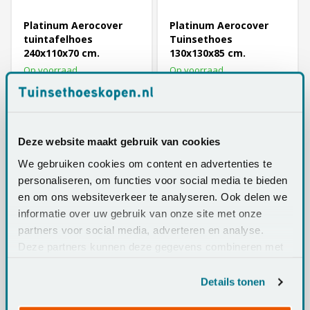
Platinum Aerocover
Platinum Aerocover
tuintafelhoes
Tuinsethoes
240x110x70 cm.
130x130x85 cm.
Op voorraad
Op voorraad
€74,95
€54,95
Deze website maakt gebruik van cookies
We gebruiken cookies om content en advertenties te
personaliseren, om functies voor social media te bieden
en om ons websiteverkeer te analyseren. Ook delen we
informatie over uw gebruik van onze site met onze
partners voor social media, adverteren en analyse.
Deze partners kunnen deze gegevens combineren met
Platinum Aerocover
Platinum Aerocover
andere informatie die u aan ze heeft verstrekt of die ze
Tuinsethoes 240 x 190
Tuinsethoes
hebben verzameld op basis van uw gebruik van hun
Details tonen
x 85 cm.
160x150x85 cm.
services.
Op voorraad
Op voorraad