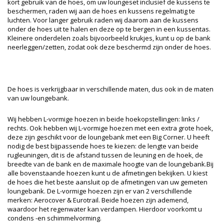
kort gebruik van de hoes, om uw loungeset inclusief de kussens te
beschermen, raden wij aan de hoes en kussens regelmatig te
luchten. Voor langer gebruik raden wij daarom aan de kussens
onder de hoes uit te halen en deze op te bergen in een kussentas.
Kleinere onderdelen zoals bijvoorbeeld krukjes, kunt u op de bank
neerleggen/zetten, zodat ook deze beschermd zijn onder de hoes.
De hoes is verkrijgbaar in verschillende maten, dus ook in de maten
van uw loungebank.
Wij hebben L-vormige hoezen in beide hoekopstellingen: links /
rechts. Ook hebben wij L-vormige hoezen met een extra grote hoek,
deze zijn geschikt voor de loungebank met een Big Corner. U heeft
nodig de best bijpassende hoes te kiezen: de lengte van beide
rugleuningen, dit is de afstand tussen de leuning en de hoek, de
breedte van de bank en de maximale hoogte van de loungebank.Bij
alle bovenstaande hoezen kunt u de afmetingen bekijken. U kiest
de hoes die het beste aansluit op de afmetingen van uw gemeten
loungebank. De L-vormige hoezen zijn er van 2 verschillende
merken: Aerocover & Eurotrail. Beide hoezen zijn ademend,
waardoor het regenwater kan verdampen. Hierdoor voorkomt u
condens -en schimmelvorming.