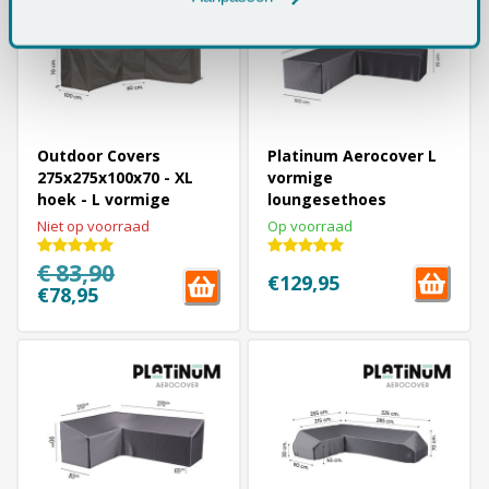
Outdoor Covers
Platinum Aerocover L
275x275x100x70 - XL
vormige
hoek - L vormige
loungesethoes
loungesethoes
370x370x70h cm.
Niet op voorraad
Op voorraad
€ 83,90
€129,95
€78,95