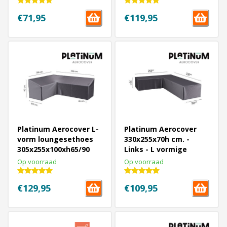
€71,95
€119,95
Platinum Aerocover L-
Platinum Aerocover
vorm loungesethoes
330x255x70h cm. -
305x255x100xh65/90
Links - L vormige
cm. - Links
loungesethoes
Op voorraad
Op voorraad
€129,95
€109,95