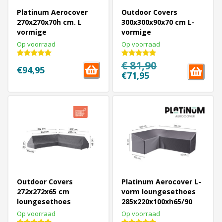
Platinum Aerocover
Outdoor Covers
270x270x70h cm. L
300x300x90x70 cm L-
vormige
vormige
loungesethoes
loungesethoes
Op voorraad
Op voorraad
€ 81,90
€94,95
€71,95
Outdoor Covers
Platinum Aerocover L-
272x272x65 cm
vorm loungesethoes
loungesethoes
285x220x100xh65/90
platformL-vormige
cm. - Links
Op voorraad
Op voorraad