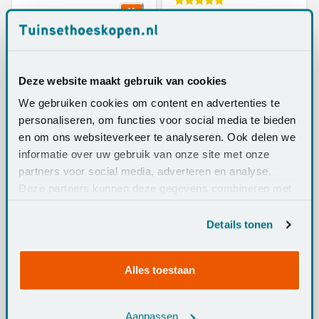
€129,95
€78,95
Deze website maakt gebruik van cookies
We gebruiken cookies om content en advertenties te
personaliseren, om functies voor social media te bieden
en om ons websiteverkeer te analyseren. Ook delen we
informatie over uw gebruik van onze site met onze
partners voor social media, adverteren en analyse.
Platinum Aerocover L-
Outdoor Covers
Deze partners kunnen deze gegevens combineren met
vorm loungesethoes
255x255x65 cm
andere informatie die u aan ze heeft verstrekt of die ze
285x220x100xh65/90
loungesethoes
hebben verzameld op basis van uw gebruik van hun
cm. - Rechts
platform L-vormige
Details tonen
Op voorraad
Op voorraad
services.
€119,95
€68,95
Alles toestaan
Aanpassen