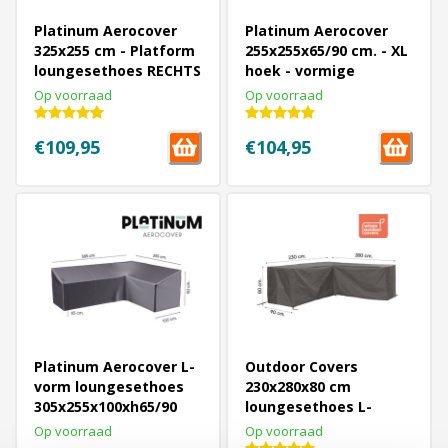
Platinum Aerocover
Platinum Aerocover
325x255 cm - Platform
255x255x65/90 cm. - XL
loungesethoes RECHTS
hoek - vormige
loungesethoes
Op voorraad
Op voorraad
€109,95
€104,95
Platinum Aerocover L-
Outdoor Covers
vorm loungesethoes
230x280x80 cm
305x255x100xh65/90
loungesethoes L-
cm. - Rechts
vormige - LINKS
Op voorraad
Op voorraad