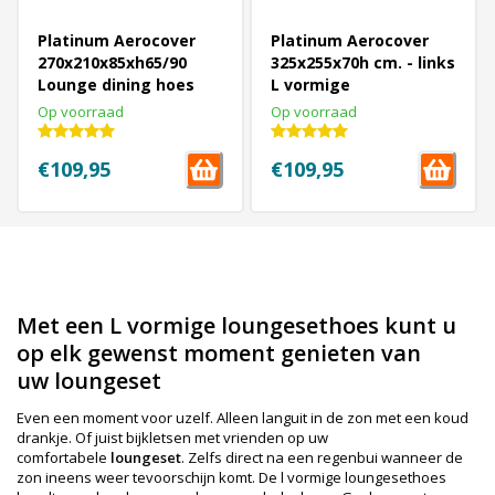
Platinum Aerocover
Platinum Aerocover
270x210x85xh65/90
325x255x70h cm. - links
Lounge dining hoes
L vormige
LINKS
loungesethoes
Op voorraad
Op voorraad
€109,95
€109,95
1
2
Volgende Vorige
Met een L vormige loungesethoes kunt u
op elk gewenst moment genieten van
uw loungeset
Even een moment voor uzelf. Alleen languit in de zon met een koud
drankje. Of juist bijkletsen met vrienden op uw
comfortabele
loungeset
. Zelfs direct na een regenbui wanneer de
zon ineens weer tevoorschijn komt. De l vormige loungesethoes