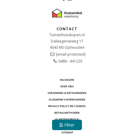
CONTACT
Tuinsethoeskopen.nl
Dalwagenseweg 17
4043 MS
Opheusden
[email protected]
0488 - 441220
INLOGGEN
OVER ONS
VERZENDEN & RETOURNEREN
ALGEMENE VOORWAARDEN
PRIVACY POLICY EN COOKIES
BETAALMETHODEN
KLANTENSERVICE
Filter
CONTACT
SITEMAP