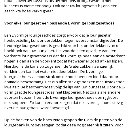
houdt zowel uw kussens als uw meubels droog. Gesleep met
kussens is niet meer nodig. Ook voor uw loungeset is bij ons een
geschikte hoes verkrijgbaar.
Voor elke loungeset een passende L vormige loungesethoes
Een
L vormige loungesethoes
zorgt ervoor dat je loungeset in
hoekopstelling kunt onderdekken tegen weersomstandigheden. De
L vormige loungesethoes is geschikt voor het onderdekken van de
hoekbank van uw loungeset. Het voordeel ten opzichte van een
vierkante loungesethoes is dat de L vormige hoes aan de achterkant
hoger is dan aan de voorkant zodat het water er goed af kan lopen.
Hierdoor is de kans op zogenoemde ‘waterzakken’ aanzienlijk
verkleint en kan het water niet doorlekken. De L vormige
loungesethoes zit mooi strak om de hoek heen en bied daardoor
optimale bescherming. Het zijn allen stevige hoezen met uitstekende
kwaliteit. De beschermhoes volgt de lijn van uw loungeset. Door de L-
vorm gaat de loungesethoes niet klapperen. Net zoals alle andere
soorten hoezen, heeft de L-vormige loungesethoes een rijgkoord
met stoppers. Zo kunt u ervoor zorgen dat de L-vormige hoes stevig
over de loungebank wordt bevestigd.
Op de hoeken van de hoes zitten gespen die u om de poten van de
loungebank kunt bevestigen, zodat deze nog beter blijft zitten. Voor