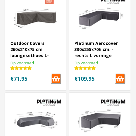
Outdoor Covers
Platinum Aerocover
260x210x75 cm
330x255x70h cm. -
loungesethoes L-
rechts L vormige
vormige - RECHTS
loungesethoes
Op voorraad
Op voorraad
€71,95
€109,95