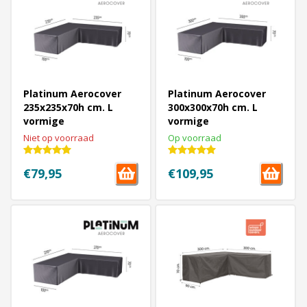
Platinum Aerocover
Platinum Aerocover
235x235x70h cm. L
300x300x70h cm. L
vormige
vormige
loungesethoes
loungesethoes
Niet op voorraad
Op voorraad
€79,95
€109,95