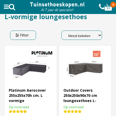
AL MEER DAN 10.000 TEVREDEN KLANTEN
0
L-vormige loungesethoes
Filter
Platinum Aerocover
Outdoor Covers
255x255x70h cm. L
250x250x90x70 cm
vormige
loungesethoes L-
loungesethoes
vormige
Op voorraad
Op voorraad