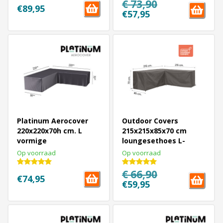
€ 73,90
€89,95
€57,95
Platinum Aerocover
Outdoor Covers
220x220x70h cm. L
215x215x85x70 cm
vormige
loungesethoes L-
loungesethoes
vormige
Op voorraad
Op voorraad
€ 66,90
€74,95
€59,95