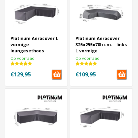
Platinum Aerocover L
Platinum Aerocover
vormige
325x255x70h cm. - links
loungesethoes
L vormige
370x370x70h cm.
loungesethoes
Op voorraad
Op voorraad
€129,95
€109,95