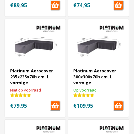
€89,95
€74,95
Platinum Aerocover
Platinum Aerocover
235x235x70h cm. L
300x300x70h cm. L
vormige
vormige
loungesethoes
loungesethoes
Niet op voorraad
Op voorraad
€79,95
€109,95