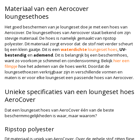
Materiaal van een Aerocover
loungesethoes
Het goed beschermen van je loungeset doe je met een hoes van
Aerocover. De loungesethoes van Aerocover staat bekend om zijn
stevige materiaal. De hoes is namelijk gemaakt van ripstop
polyester. Dit materiaal zorgt ervoor dat de stof niet verder scheurt
bij een klein gaatje. Dit is een
waterdichte
loungeset hoes
,
UV-
bestendig
en
ademend
. Dit is belangrijk bij een beschermhoes,
want zo voorkom je schimmel en condensvorming. Bekijk
hier een
filmpje
hoe het ademen van de hoes werkt. Doordat de
loungesethoezen verkrijgbaar zijn in verschillende vormen en
maten is er voor elke loungeset een passende hoes van Aerocover.
Unieke specificaties van een loungeset hoes
AeroCover
Dat een loungeset hoes van AeroCover één van de beste
beschermmogelijkheden is waar, maar waarom?
Ripstop polyester
Dit materiaal is uniek van AeroCover. Over de gehele stof zitten fijne