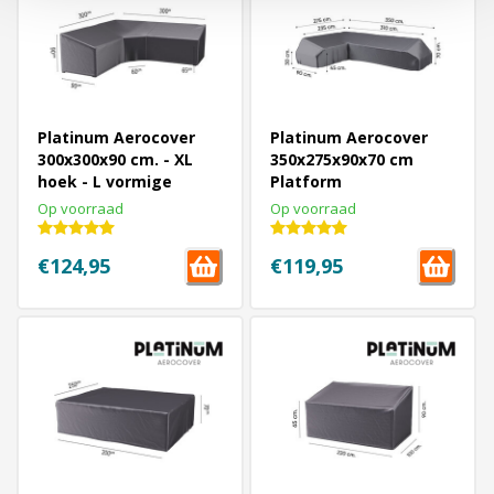
Platinum Aerocover
Platinum Aerocover
300x300x90 cm. - XL
350x275x90x70 cm
hoek - L vormige
Platform
loungesethoes
loungesethoes - LINKS
Op voorraad
Op voorraad
€124,95
€119,95