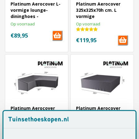
Platinum Aerocover L-
Platinum Aerocover
vormige lounge-
325x325x70h cm. L
dininghoes -
vormige
220x220x65/90 cm.
loungesethoes
Op voorraad
Op voorraad
€89,95
€119,95
Platinum Aerocover
Platinum Aerocover
270x270x65/90h cm - XL
255x255x70 cm.
hoek - L vormige
loungesethoes
loungesethoes
Op voorraad
Op voorraad