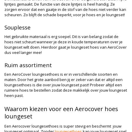
lijntjes gemaakt. De functie van deze lijntjes is heel handig. Ze
zorgen ervoor dat een gaatje in de stof van de hoes niet verder kan
scheuren. Zo blijft de schade beperkt, voor je hoes en je loungeset!
Souplesse
Het gebruikte materiaal is erg soepel. Dit is van belang zodat de
hoes niet scheurt wanneer je deze in koude temperaturen over je
loungeset wilt doen. Hierdoor gaat je loungeset hoes van AeroCover
dus veel langer mee!
Ruim assortiment
Een AeroCover loungesethoes is er in verschillende soorten en
maten. Door het grote aanbod ben jij er zeker van dat er altijd een
loungesethoes is die over jouw loungeset past! Probeer altijd een
ruimere hoes te bestellen zodat deze makkelijk over jouw loungeset
heen past.
Waarom kiezen voor een Aerocover hoes
loungeset
Een Aerocover loungesethoes is super stevig en beschermt jouw
loungeset optimaal. Zonder
loungesethoes
kan jouw loungeset snel