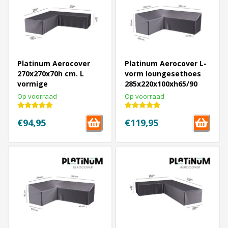
Platinum Aerocover
Platinum Aerocover L-
270x270x70h cm. L
vorm loungesethoes
vormige
285x220x100xh65/90
loungesethoes
cm. - Links
Op voorraad
Op voorraad
€94,95
€119,95