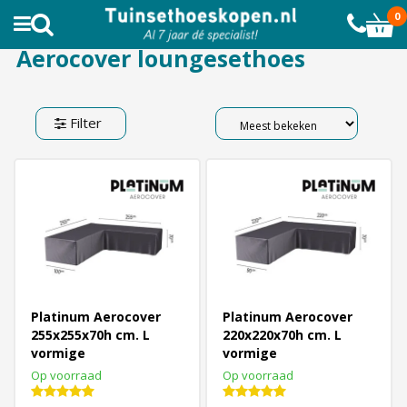
AL MEER DAN 10.000 TEVREDEN KLANTEN
0
Aerocover loungesethoes
Filter
Platinum Aerocover
Platinum Aerocover
255x255x70h cm. L
220x220x70h cm. L
vormige
vormige
loungesethoes
loungesethoes
Op voorraad
Op voorraad