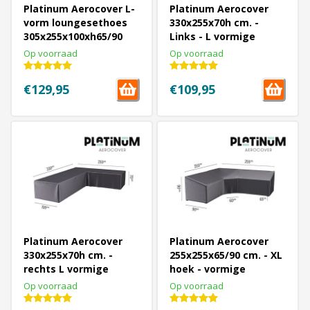
Platinum Aerocover L-
Platinum Aerocover
vorm loungesethoes
330x255x70h cm. -
305x255x100xh65/90
Links - L vormige
cm. - Links
loungesethoes
Op voorraad
Op voorraad
€129,95
€109,95
Platinum Aerocover
Platinum Aerocover
330x255x70h cm. -
255x255x65/90 cm. - XL
rechts L vormige
hoek - vormige
loungesethoes
loungesethoes
Op voorraad
Op voorraad