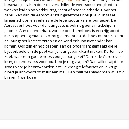
beschadigd raken door de verschillende weersomstandigheden,
wat kan leiden tot verkleuring, roest of andere schade. Door het
gebruiken van de Aerocover loungesethoes hou jij je loungeset
langer schoon en verleng je de levensduur van je loungeset. De
Aerocover hoes voor de loungeset is ook nog eens makkelijk in
gebruik. Aan de onderkant van de beschermhoes is een rijgkoord
met stoppers gemaakt. Zo zorg je ervoor dat de hoes mooi strak om
de loungeset komt te zitten en de wind er bijna niet onder kan
komen. Ook zijn er nog gespen aan de onderkant gemaakt die je
bijvoorbeeld om de poot van je loungebank kunt maken. Kortom, op
zoek naar een goede hoes voor je loungeset? Dan is de Aerocover
loungesethoes iets voor jou. Heb je nog vragen? Dan willen wij deze
graag voor je beantwoorden. Stel je vraag telefonisch en je krijgt
direct je antwoord of stuur een mail. Een mail beantwoorden wij altijd
binnen 1 werkdag.