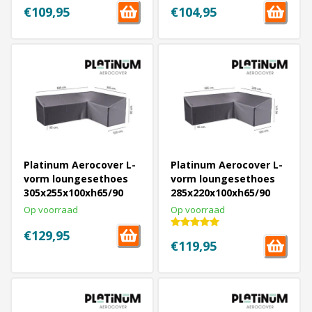
€109,95
€104,95
Platinum Aerocover L-
Platinum Aerocover L-
vorm loungesethoes
vorm loungesethoes
305x255x100xh65/90
285x220x100xh65/90
cm. - Rechts
cm. - Rechts
Op voorraad
Op voorraad
€129,95
€119,95