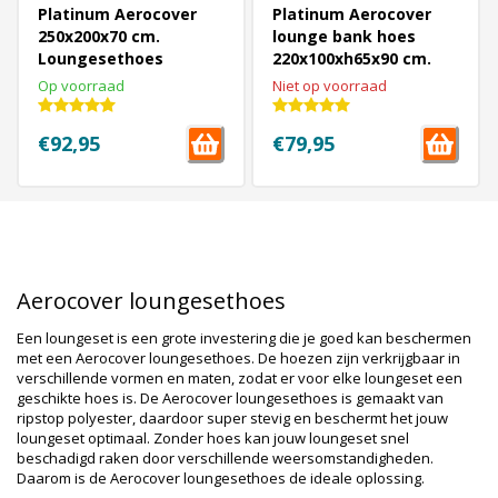
Platinum Aerocover
Platinum Aerocover
250x200x70 cm.
lounge bank hoes
Loungesethoes
220x100xh65x90 cm.
Op voorraad
Niet op voorraad
€92,95
€79,95
1
2
Volgende Vorige
Aerocover loungesethoes
Een loungeset is een grote investering die je goed kan beschermen
met een Aerocover loungesethoes. De hoezen zijn verkrijgbaar in
verschillende vormen en maten, zodat er voor elke loungeset een
geschikte hoes is. De Aerocover loungesethoes is gemaakt van
ripstop polyester, daardoor super stevig en beschermt het jouw
loungeset optimaal. Zonder hoes kan jouw loungeset snel
beschadigd raken door verschillende weersomstandigheden.
Daarom is de Aerocover loungesethoes de ideale oplossing.