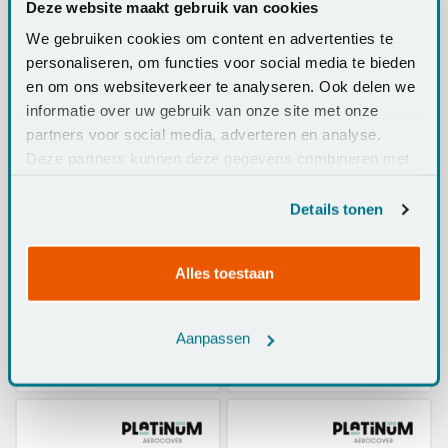
Deze website maakt gebruik van cookies
€109,95
€99,95
We gebruiken cookies om content en advertenties te
personaliseren, om functies voor social media te bieden
en om ons websiteverkeer te analyseren. Ook delen we
informatie over uw gebruik van onze site met onze
partners voor social media, adverteren en analyse.
Deze partners kunnen deze gegevens combineren met
andere informatie die u aan ze heeft verstrekt of die ze
hebben verzameld op basis van uw gebruik van hun
Details tonen
services.
Platinum Aerocover
Platinum Aerocover
355x275x70h cm. -
350x275x90x70 cm -
Alles toestaan
rechts - L vormige
Platform
loungesethoes
loungesethoes -
Op voorraad
Op voorraad
RECHTS
Aanpassen
€119,95
€119,95