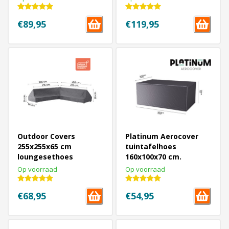
€89,95
€119,95
Outdoor Covers
Platinum Aerocover
255x255x65 cm
tuintafelhoes
loungesethoes
160x100x70 cm.
platform L-vormige
Op voorraad
Op voorraad
€68,95
€54,95