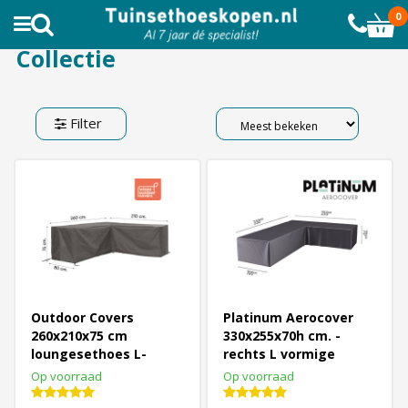
AL MEER DAN 10.000 TEVREDEN KLANTEN
0
Collectie
Filter
Outdoor Covers
Platinum Aerocover
260x210x75 cm
330x255x70h cm. -
loungesethoes L-
rechts L vormige
vormige - RECHTS
loungesethoes
Op voorraad
Op voorraad