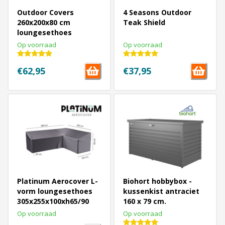
Outdoor Covers
4 Seasons Outdoor
260x200x80 cm
Teak Shield
loungesethoes
Op voorraad
Op voorraad
€62,95
€37,95
Platinum Aerocover L-
Biohort hobbybox -
vorm loungesethoes
kussenkist antraciet
305x255x100xh65/90
160 x 79 cm.
cm. - Rechts
Op voorraad
Op voorraad