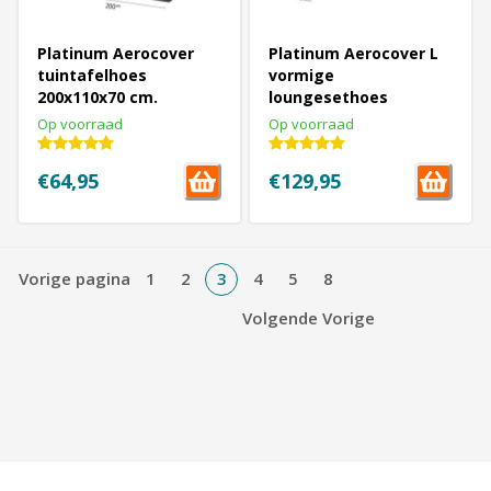
Platinum Aerocover
Platinum Aerocover L
tuintafelhoes
vormige
200x110x70 cm.
loungesethoes
370x370x70h cm.
Op voorraad
Op voorraad
€64,95
€129,95
Vorige pagina
1
2
3
4
5
8
Volgende Vorige