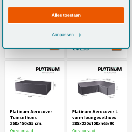
services.
Outdoor Covers
Outdoor Covers
Alles toestaan
230x280x80 cm
Kussentas 150x80x60
loungesethoes L-
cm. - voor
vormige - LINKS
loungekussens
Op voorraad
Op voorraad
Aanpassen
€ 46,90
€78,95
€41,95
Platinum Aerocover
Platinum Aerocover L-
Tuinsethoes
vorm loungesethoes
260x150x85 cm.
285x220x100xh65/90
cm. - Rechts
Op voorraad
Op voorraad