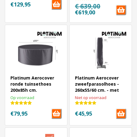
€129,95
€ 639,00
€619,00
Platinum Aerocover
Platinum Aerocover
ronde tuinsethoes
zweefparasolhoes -
200x85h cm.
260x55/60 cm. - met
stok
Op voorraad
Niet op voorraad
€79,95
€45,95