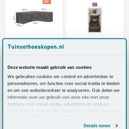
Outdoor Covers
4 Seasons Outdoor
275x275x100x70 - XL
Teak Instant Grey
hoek - L vormige
loungesethoes
Niet op voorraad
Op voorraad
Deze website maakt gebruik van cookies
€37,95
€ 83,90
We gebruiken cookies om content en advertenties te
€78,95
personaliseren, om functies voor social media te bieden
en om ons websiteverkeer te analyseren. Ook delen we
informatie over uw gebruik van onze site met onze
partners voor social media, adverteren en analyse.
Deze partners kunnen deze gegevens combineren met
andere informatie die u aan ze heeft verstrekt of die ze
hebben verzameld op basis van uw gebruik van hun
Details tonen