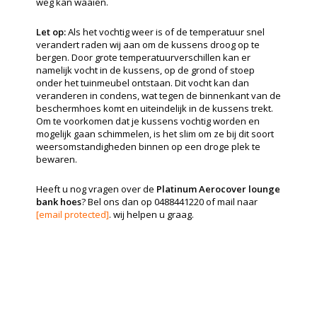
weg kan waaien.
Let op:
Als het vochtig weer is of de temperatuur snel
verandert raden wij aan om de kussens droog op te
bergen. Door grote temperatuurverschillen kan er
namelijk vocht in de kussens, op de grond of stoep
onder het tuinmeubel ontstaan. Dit vocht kan dan
veranderen in condens, wat tegen de binnenkant van de
beschermhoes komt en uiteindelijk in de kussens trekt.
Om te voorkomen dat je kussens vochtig worden en
mogelijk gaan schimmelen, is het slim om ze bij dit soort
weersomstandigheden binnen op een droge plek te
bewaren.
Heeft u nog vragen over de
Platinum Aerocover lounge
bank hoes
? Bel ons dan op 0488441220 of mail naar
[email protected]
. wij helpen u graag.