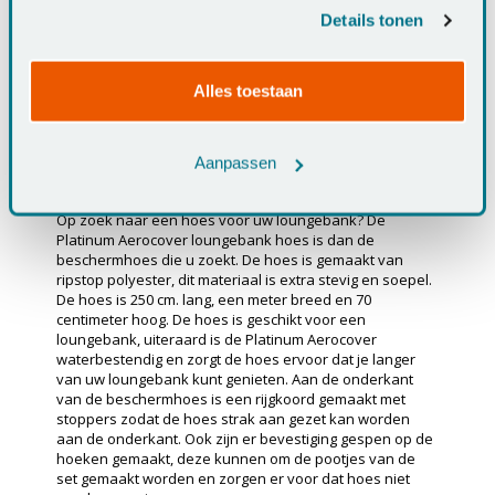
Eigenschappen:
hebben verzameld op basis van uw gebruik van hun
Details tonen
services.
✔ Afmetingen: 250x100x70H cm.
✔ Goede bevestiging dankzij rijgkoord
Alles toestaan
✔ Inclusief handige opbergtas
✔ 2 jaar garantie
Aanpassen
Lounge bank hoes 250x100x70 cm.
Op zoek naar een hoes voor uw loungebank? De
Platinum Aerocover loungebank hoes is dan de
beschermhoes die u zoekt. De hoes is gemaakt van
ripstop polyester, dit materiaal is extra stevig en soepel.
De hoes is 250 cm. lang, een meter breed en 70
centimeter hoog. De hoes is geschikt voor een
loungebank, uiteraard is de Platinum Aerocover
waterbestendig en zorgt de hoes ervoor dat je langer
van uw loungebank kunt genieten. Aan de onderkant
van de beschermhoes is een rijgkoord gemaakt met
stoppers zodat de hoes strak aan gezet kan worden
aan de onderkant. Ook zijn er bevestiging gespen op de
hoeken gemaakt, deze kunnen om de pootjes van de
set gemaakt worden en zorgen er voor dat hoes niet