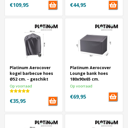
€109,95
€44,95
Platinum Aerocover
Platinum Aerocover
kogel barbecue hoes
Lounge bank hoes
Ø52 cm. - geschikt
180x90x65 cm.
voor Weber Ø47 cm.
Op voorraad
Op voorraad
€69,95
€35,95