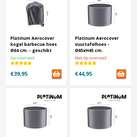
Platinum Aerocover
Platinum Aerocover
kogel barbecue hoes
vuurtafelhoes -
Ø64 cm. - geschikt
Ø65xH45 cm.
voor Weber 57 cm.
Op voorraad
Niet op voorraad
€39,95
€44,95