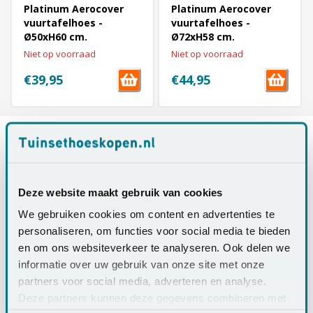
Platinum Aerocover
Platinum Aerocover
vuurtafelhoes -
vuurtafelhoes -
Ø50xH60 cm.
Ø72xH58 cm.
Niet op voorraad
Niet op voorraad
€39,95
€44,95
Vorige pagina
1
2
3
4
5
6
Aerocover hoezen
Deze website maakt gebruik van cookies
Aerocover is een merk dat gespecialiseerd is in het produceren van
We gebruiken cookies om content en advertenties te
hoogwaardige beschermhoezen voor verschillende soorten
tuinmeubelen. Sinds 2010 produceert Aerocover beschermhoezen
personaliseren, om functies voor social media te bieden
die kunnen ademen, waardoor schimmel en condensvorming
en om ons websiteverkeer te analyseren. Ook delen we
worden voorkomen. Het merk heeft een goede reputatie
informatie over uw gebruik van onze site met onze
opgebouwd op het gebied van kwaliteit, duurzaamheid en
functionaliteit.
partners voor social media, adverteren en analyse.
Deze partners kunnen deze gegevens combineren met
Materiaal Aerocover