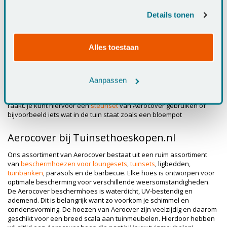
andere informatie die u aan ze heeft verstrekt of die ze
hebben verzameld op basis van uw gebruik van hun
Aerocover staat voor kwaliteit. De beschermhoezen zijn gemaakt
Details tonen
van ripstop polyester waardoor er allemaal lijntjes over de
services.
loungesethoezen zijn gemaakt. De functie van deze lijntjes is dat
mocht er een gat in de hoes komen deze niet verder kan scheuren.
Alles toestaan
In vergelijking met andere hoezen blijft het materiaal van de
Aerocover beschermhoes soepel. Bij een PVC- beschermhoes is dit
niet het geval deze wordt vaak stijf wanneer het koud wordt en als
je die dan over de tuinmeubelen doet scheurt de hoes vaak. Bij de
Aanpassen
Aerocover hoes is dat niet mogelijk. Om vochtplekken te voorkomen
raden wij aan om ervoor te zorgen dat de hoes het tafelblad niet
raakt. Je kunt hiervoor een
steunset
van Aerocover gebruiken of
bijvoorbeeld iets wat in de tuin staat zoals een bloempot
Aerocover bij Tuinsethoeskopen.nl
Ons assortiment van Aerocover bestaat uit een ruim assortiment
van
beschermhoezen voor loungesets
,
tuinsets
, ligbedden,
tuinbanken
, parasols en de barbecue. Elke hoes is ontworpen voor
optimale bescherming voor verschillende weersomstandigheden.
De Aerocover beschermhoes is waterdicht, UV-bestendig en
ademend. Dit is belangrijk want zo voorkom je schimmel en
condensvorming. De hoezen van Aerocver zijn veelzijdig en daarom
geschikt voor een breed scala aan tuinmeubelen. Hierdoor hebben