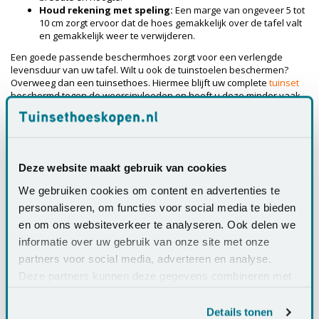
Houd rekening met speling:
Een marge van ongeveer 5 tot
10 cm zorgt ervoor dat de hoes gemakkelijk over de tafel valt
en gemakkelijk weer te verwijderen.
Een goede passende beschermhoes zorgt voor een verlengde
levensduur van uw tafel. Wilt u ook de tuinstoelen beschermen?
Overweeg dan een tuinsethoes. Hiermee blijft uw complete
tuinset
beschermd tegen de weersinvloeden en hoeft u deze minder vaak
schoon te maken.
Tips tuintafelhoezen 160x90 cm
Om uw tuintafel van 160x90 cm optimaal te beschermen, zijn er een
Deze website maakt gebruik van cookies
aantal belangrijke aandachtspunten waar u rekening mee kunt
houden:
We gebruiken cookies om content en advertenties te
personaliseren, om functies voor social media te bieden
Zorg dat het tafelblad kan ademen:
Leg de tuintafelhoes
en om ons websiteverkeer te analyseren. Ook delen we
nooit direct op het tafelblad. Door gebruik te maken van een
informatie over uw gebruik van onze site met onze
verhoger
of
steunset
ontstaat er ruimte onder de hoes.
Hierdoor kan het tafelblad ‘’ademen’’ en loopt regenwater
partners voor social media, adverteren en analyse.
beter weg, wat vlekken en vochtproblemen helpt voorkomen.
Deze partners kunnen deze gegevens combineren met
Kies voor een ademende beschermhoes:
Een ademende
andere informatie die u aan ze heeft verstrekt of die ze
tuintafelhoes, zoals die van Aerocover, voorkomt
condensvorming onder de hoes. Dit verkleint de kans op
hebben verzameld op basis van uw gebruik van hun
Details tonen