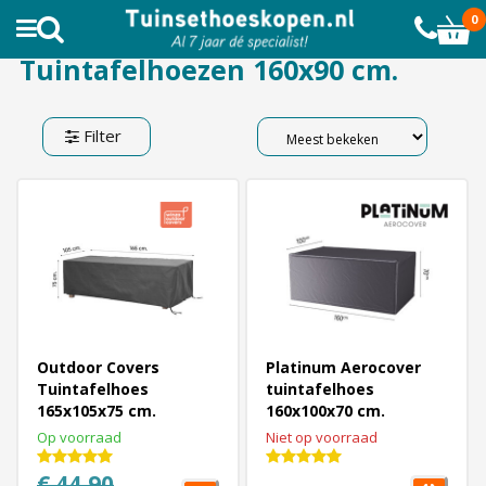
JD
AL MEER DAN 10.000 TEVREDEN KL
0
Tuintafelhoezen 160x90 cm.
Filter
Outdoor Covers
Platinum Aerocover
Tuintafelhoes
tuintafelhoes
165x105x75 cm.
160x100x70 cm.
Op voorraad
Niet op voorraad
€ 44,90