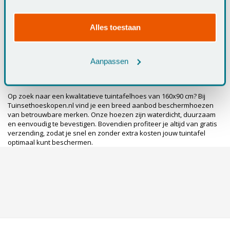
schimmel en houdt je tuintafel langer mooi.
services.
Let op een stevige bevestiging:
Een goede tuintafelhoes
beschikt over een degelijke bevestiging, zoals een
Alles toestaan
aantrekkoord of klittenband sluiting. Dit voorkomt dat de hoes
loskomt of wegwaait bij harde wind en zorgt ervoor dat je
tuintafel altijd goed afgedekt blijft.
Aanpassen
Bestel jouw tuintafelhoes 160x90 op
Tuinsethoeskopen.nl
Op zoek naar een kwalitatieve tuintafelhoes van 160x90 cm? Bij
Tuinsethoeskopen.nl vind je een breed aanbod beschermhoezen
van betrouwbare merken. Onze hoezen zijn waterdicht, duurzaam
en eenvoudig te bevestigen. Bovendien profiteer je altijd van gratis
verzending, zodat je snel en zonder extra kosten jouw tuintafel
optimaal kunt beschermen.