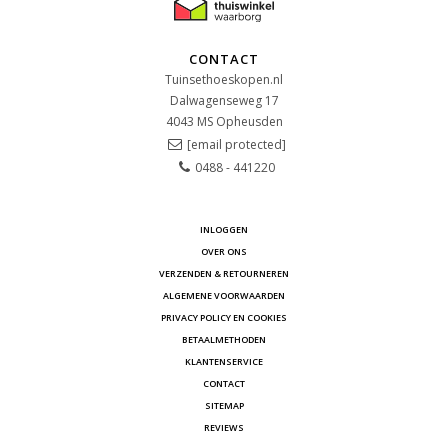
CONTACT
Tuinsethoeskopen.nl
Dalwagenseweg 17
4043 MS
Opheusden
[email protected]
0488 - 441220
INLOGGEN
OVER ONS
VERZENDEN & RETOURNEREN
ALGEMENE VOORWAARDEN
PRIVACY POLICY EN COOKIES
BETAALMETHODEN
KLANTENSERVICE
CONTACT
SITEMAP
REVIEWS