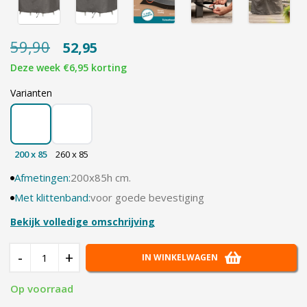
59,90
52,95
Deze week €6,95 korting
Varianten
200 x 85
260 x 85
Afmetingen:
200x85h cm.
Met klittenband:
voor goede bevestiging
Bekijk volledige omschrijving
-
+
IN WINKELWAGEN
Op voorraad