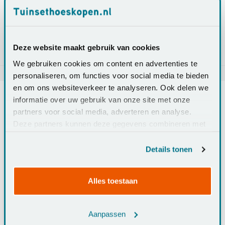
€85,90
€82,90
Bundelprijs:
incl. BTW
Bundel toevoegen aan winkelwagen
Deze website maakt gebruik van cookies
We gebruiken cookies om content en advertenties te
personaliseren, om functies voor social media te bieden
en om ons websiteverkeer te analyseren. Ook delen we
informatie over uw gebruik van onze site met onze
partners voor social media, adverteren en analyse.
Info
Specificaties
Reviews
Deze partners kunnen deze gegevens combineren met
andere informatie die u aan ze heeft verstrekt of die ze
hebben verzameld op basis van uw gebruik van hun
Details tonen
services.
Eigenschappen:
Alles toestaan
✔ Afmetingen: 200 cm. doorsnede
✔ Geschikt voor tafel MET stoelen van 150 cm.
✔ Goede bevestiging dankzij klittenband
Aanpassen
✔ Van gerecycled materiaal