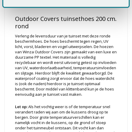
✔ 2 jaar garantie
Outdoor Covers tuinsethoes 200 cm.
rond
Verleng de levensduur van je tuinset met deze ronde
beschermhoes. De hoes beschermt tegen regen, UV
licht, vorst, bladeren en vogel uitwerpselen. De hoezen
van Winza Outdoor Covers zijn gemaakt van een luxe en
duurzame PP textiel. Het materiaal is volledig
recyclebaar en wordt eerst uitvoerig getest op invloeden
van UV, waterdoorlaatbaarheid, temperatuursinvloeden
en slijtage. Hierdoor blijft de kwaliteit gewaarborgd. De
waterproof coating zorgt ervoor dat de hoes waterdicht
is (ook de naden) hierdoor is je tuinset optimaal
beschermt. Door middel van klittenband kun je de hoes
eenvoudig aan je tuinset vast maken.
Let op:
Als het vochtig weer is of de temperatuur snel
verandert raden wij aan om de kussens droog op te
bergen. Door grote temperatuurverschillen kan er
namelijk vocht in de kussens, op de grond of stoep
onder het tuinmeubel ontstaan. Dit vocht kan dan