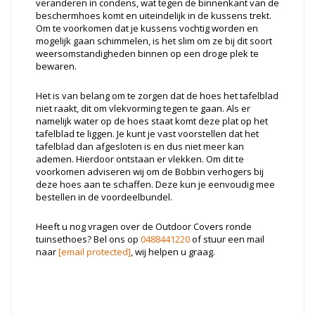
veranderen in condens, wat tegen de binnenkant van de
beschermhoes komt en uiteindelijk in de kussens trekt.
Om te voorkomen dat je kussens vochtig worden en
mogelijk gaan schimmelen, is het slim om ze bij dit soort
weersomstandigheden binnen op een droge plek te
bewaren.
Het is van belang om te zorgen dat de hoes het tafelblad
niet raakt, dit om vlekvorming tegen te gaan. Als er
namelijk water op de hoes staat komt deze plat op het
tafelblad te liggen. Je kunt je vast voorstellen dat het
tafelblad dan afgesloten is en dus niet meer kan
ademen. Hierdoor ontstaan er vlekken. Om dit te
voorkomen adviseren wij om de Bobbin verhogers bij
deze hoes aan te schaffen. Deze kun je eenvoudig mee
bestellen in de voordeelbundel.
Heeft u nog vragen over de Outdoor Covers ronde
tuinsethoes? Bel ons op
0488441220
of stuur een mail
naar
[email protected]
, wij helpen u graag.