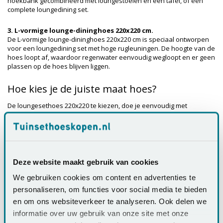
hoekbank gecombineerd met loungestoelen en een tafel, of een
complete loungedining set.
3. L-vormige lounge-dininghoes 220x220 cm.
De L-vormige lounge-dininghoes 220x220 cm is speciaal ontworpen
voor een loungedining set met hoge rugleuningen. De hoogte van de
hoes loopt af, waardoor regenwater eenvoudig wegloopt en er geen
plassen op de hoes blijven liggen.
Hoe kies je de juiste maat hoes?
De loungesethoes 220x220 te kiezen, doe je eenvoudig met
onderstaande stappen:
1. Bepaal de gewenste opstelling:
Wil je een hoekopstelling
afdekken? Kies dan een L-vormige hoes. Laat je stoelen en tafel
liever staan voor direct gebruik? Dan kun je deze eventueel apart
Deze website maakt gebruik van cookies
afdekken met losse hoezen.
2. Meten = weten:
Meet de lengte, breedte en hoogte van de
We gebruiken cookies om content en advertenties te
volledige opstelling nauwkeurig op.
3. Houd rekening met speling:
Kies een hoes met 5–10 cm
personaliseren, om functies voor social media te bieden
speling, zodat je de hoes gemakkelijk kunt plaatsen en verwijderen.
en om ons websiteverkeer te analyseren. Ook delen we
informatie over uw gebruik van onze site met onze
De bevestiging van een loungesethoes