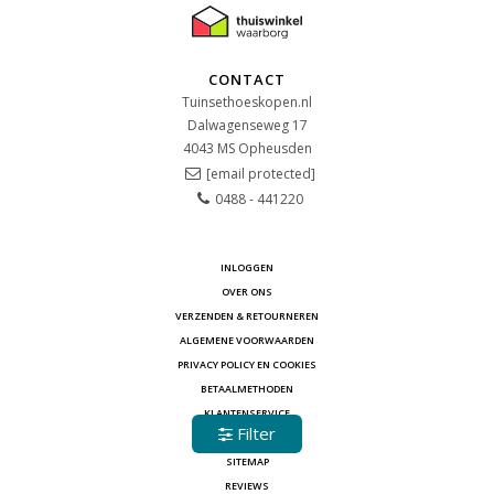
CONTACT
Tuinsethoeskopen.nl
Dalwagenseweg 17
4043 MS
Opheusden
[email protected]
0488 - 441220
INLOGGEN
OVER ONS
VERZENDEN & RETOURNEREN
ALGEMENE VOORWAARDEN
PRIVACY POLICY EN COOKIES
BETAALMETHODEN
KLANTENSERVICE
Filter
CONTACT
SITEMAP
REVIEWS