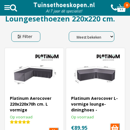
AL MEER DAN 10.000 TEVREDEN KLANTEN
0
Loungesethoezen 220x220 cm.
Filter
Platinum Aerocover
Platinum Aerocover L-
220x220x70h cm. L
vormige lounge-
vormige
dininghoes -
loungesethoes
220x220x65/90 cm.
Op voorraad
Op voorraad
€89,95