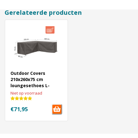
Gerelateerde producten
Outdoor Covers
210x260x75 cm
loungesethoes L-
vormige - LINKS
Niet op voorraad
€71,95