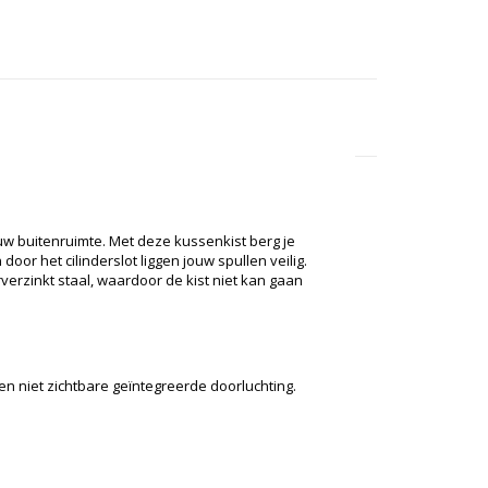
uw buitenruimte. Met deze kussenkist berg je
r het cilinderslot liggen jouw spullen veilig.
verzinkt staal, waardoor de kist niet kan gaan
en niet zichtbare geïntegreerde doorluchting.