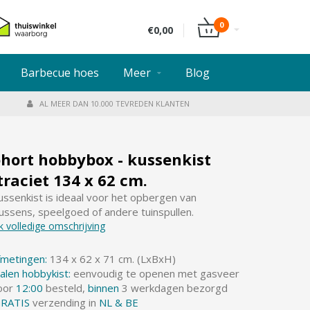
0
€0,00
Barbecue hoes
Meer
Blog
AL MEER DAN 10.000 TEVREDEN KLANTEN
ohort hobbybox - kussenkist
raciet 134 x 62 cm.
ussenkist is ideaal voor het opbergen van
kussens, speelgoed of andere tuinspullen.
k volledige omschrijving
fmetingen:
134 x 62 x 71 cm. (LxBxH)
alen hobbykist:
eenvoudig te openen met gasveer
oor
12:00
besteld,
binnen
3 werkdagen bezorgd
RATIS
verzending in
NL & BE