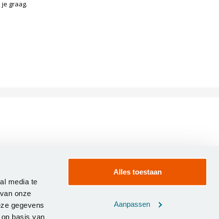
n je graag.
Alles toestaan
CONTACT
al media te
Tuinsethoeskopen.nl
Dalwagenseweg 17
 van onze
4043 MS
Opheusden
Aanpassen
deze gegevens
[email protected]
 op basis van