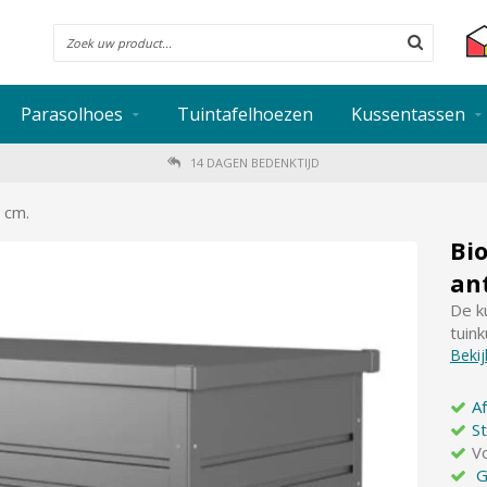
Parasolhoes
Tuintafelhoezen
Kussentassen
14 DAGEN BEDENKTIJD
 cm.
Bi
ant
De k
tuin
Bekij
A
St
V
G