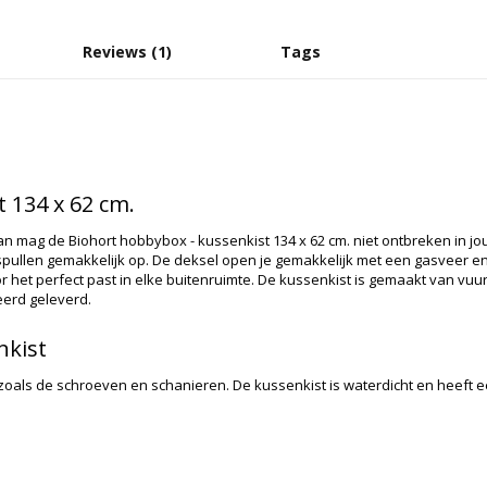
Reviews (1)
Tags
t 134 x 62 cm.
an mag de Biohort hobbybox - kussenkist 134 x 62 cm. niet ontbreken in jo
llen gemakkelijk op. De deksel open je gemakkelijk met een gasveer en doo
 het perfect past in elke buitenruimte. De kussenkist is gemaakt van vuur
eerd geleverd.
nkist
zoals de schroeven en schanieren. De kussenkist is waterdicht en heeft e