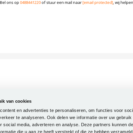
 Bel ons op
0488441220
of stuur een mail naar
[email protected]
, wij helpe
ik van cookies
BETAALWIJZE
NIEUWSBRIEF
ontent en advertenties te personaliseren, om functies voor soci
Wilt u op de hoogte blijven?
erkeer te analyseren. Ook delen we informatie over uw gebruik
or social media, adverteren en analyse. Deze partners kunnen 
ormatie die u aan ze heeft verstrekt of die ze hebben verzameld