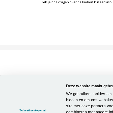
Heb je nog vragen over de Biohort kussenkist?
Deze website maakt gebru
TUINSETHOESKOPEN.NL
We gebruiken cookies om c
Op zoek naar een loungesethoes,
tuinsethoes of parasolhoes?
bieden en om ons websitev
Tuinsethoeskopen.nl het adres voor je
site met onze partners vo
beschermhoes.
combineren met andere inf