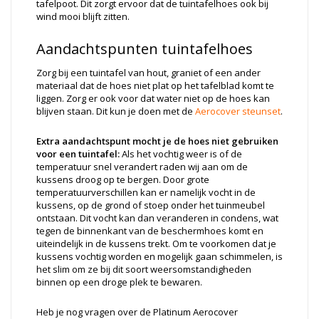
tafelpoot. Dit zorgt ervoor dat de tuintafelhoes ook bij
wind mooi blijft zitten.
Aandachtspunten tuintafelhoes
Zorg bij een tuintafel van hout, graniet of een ander
materiaal dat de hoes niet plat op het tafelblad komt te
liggen. Zorg er ook voor dat water niet op de hoes kan
blijven staan. Dit kun je doen met de
Aerocover steunset
.
Extra aandachtspunt mocht je de hoes niet gebruiken
voor een tuintafel:
Als het vochtig weer is of de
temperatuur snel verandert raden wij aan om de
kussens droog op te bergen. Door grote
temperatuurverschillen kan er namelijk vocht in de
kussens, op de grond of stoep onder het tuinmeubel
ontstaan. Dit vocht kan dan veranderen in condens, wat
tegen de binnenkant van de beschermhoes komt en
uiteindelijk in de kussens trekt. Om te voorkomen dat je
kussens vochtig worden en mogelijk gaan schimmelen, is
het slim om ze bij dit soort weersomstandigheden
binnen op een droge plek te bewaren.
Heb je nog vragen over de Platinum Aerocover