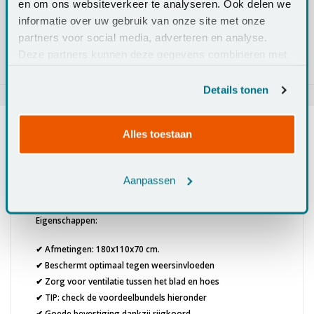
en om ons websiteverkeer te analyseren. Ook delen we
informatie over uw gebruik van onze site met onze
Bundel toevoegen aan winkelwagen
partners voor social media, adverteren en analyse.
Deze partners kunnen deze gegevens combineren met
andere informatie die u aan ze heeft verstrekt of die ze
hebben verzameld op basis van uw gebruik van hun
Details tonen
services.
Alles toestaan
Info
Specificaties
Reviews
Aanpassen
Eigenschappen:
✔ Afmetingen: 180x110x70 cm.
✔ Beschermt optimaal tegen weersinvloeden
✔ Zorg voor ventilatie tussen het blad en hoes
✔ TIP: check de voordeelbundels hieronder
✔ Goede bevestiging dankzij rijgkoord