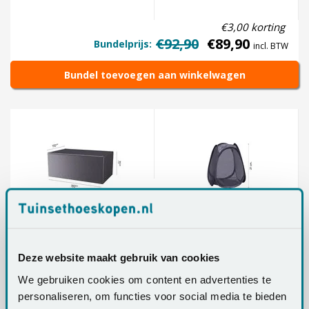
€3,00 korting
€92,90
€89,90
Bundelprijs:
incl. BTW
Bundel toevoegen aan winkelwagen
tuintafelhoes 180x110x70
Bobbin - Verhoger voor
cm.
beschermhoes
Deze website maakt gebruik van cookies
We gebruiken cookies om content en advertenties te
€1,50 korting
personaliseren, om functies voor social media te bieden
€67,90
€66,40
Bundelprijs:
incl. BTW