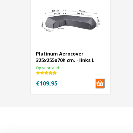
Platinum Aerocover
325x255x70h cm. - links L
vormige loungesethoes
Op voorraad
€109,95