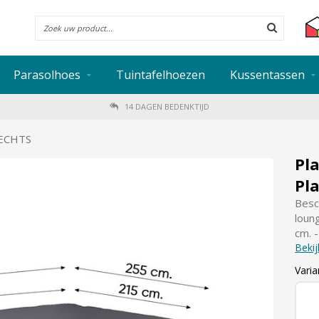
Parasolhoes
Tuintafelhoezen
Kussentassen
14 DAGEN BEDENKTIJD
RECHTS
Pl
Pl
Besc
loun
cm. 
Bekij
Varia