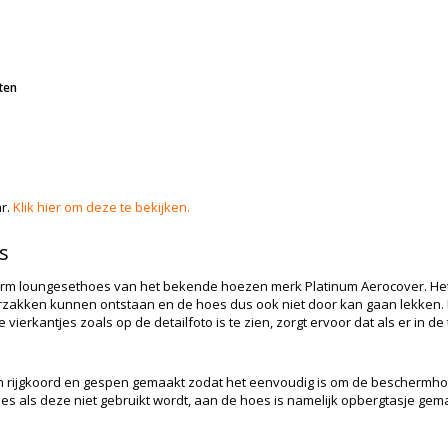
tten
ar.
Klik hier om deze te bekijken.
s
rm loungesethoes van het bekende hoezen merk Platinum Aerocover. Het 
erzakken kunnen ontstaan en de hoes dus ook niet door kan gaan lekken. H
de vierkantjes zoals op de detailfoto is te zien, zorgt ervoor dat als er in
 rijgkoord en gespen gemaakt zodat het eenvoudig is om de beschermhoe
 als deze niet gebruikt wordt, aan de hoes is namelijk opbergtasje gema