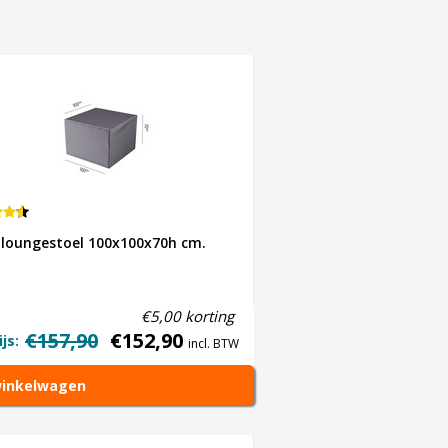
 loungestoel 100x100x70h cm.
€5,00 korting
€157,90
€152,90
js:
incl. BTW
winkelwagen