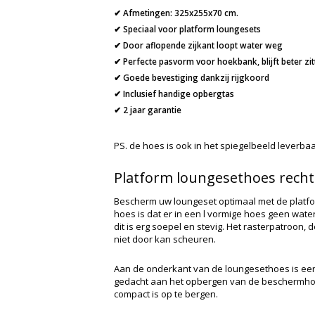
✔ Afmetingen: 325x255x70 cm.
✔ Speciaal voor platform loungesets
✔ Door aflopende zijkant loopt water weg
✔ Perfecte pasvorm voor hoekbank,
blijft beter zi
✔ Goede bevestiging dankzij rijgkoord
✔ Inclusief handige opbergtas
✔ 2 jaar garantie
PS. de hoes is ook in het spiegelbeeld leverba
Platform loungesethoes recht
Bescherm uw loungeset optimaal met de platfo
hoes is dat er in een l vormige hoes geen wat
dit is erg soepel en stevig. Het rasterpatroon, 
niet door kan scheuren.
Aan de onderkant van de loungesethoes is een
gedacht aan het opbergen van de beschermhoes
compact is op te bergen.