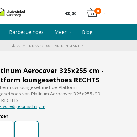
0
€0,00
Barbecue hoes
Meer
Blog
AL MEER DAN 10.000 TEVREDEN KLANTEN
atinum Aerocover 325x255 cm -
atform loungesethoes RECHTS
herm uw loungeset met de Platform
gesethoes van Platinum Aerocover 325x255x90
- RECHTS
k volledige omschrijving
nten