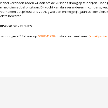
ur snel verandert raden wij aan om de kussens droog op te bergen. Door g
der het tuinmeubel ontstaan. Dit vocht kan dan veranderen in condens, 
 voorkomen dat je kussens vochtig worden en mogelijk gaan schimmelen, is 
ek te bewaren.
30/45/70 cm - RECHTS.
r uw loungeset? Bel ons op
0488441220
of stuur een mail naar
[email protec