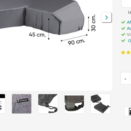
L
A
A
V
G
-