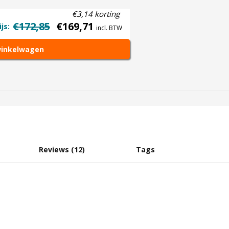
€3,14 korting
€172,85
€169,71
js:
incl. BTW
winkelwagen
Reviews (12)
Tags